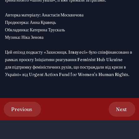
Ірина нібито «шпигувала», її вже тримали за ґратами.
Авторка матеріалу: Анастасія Москвичова
Продюсерка: Анна Кравець
Обкладинка: Катерина Трускаль
Музика: Ніка Зенова
Цей епізод подкасту «Захисниця. Imayeci» було співфінансовано в
рамках проєкту Ініціативи реагування Feminist Hub Ukraine
для підтримку феміністичних рухів, що постраждали від кризи в
Україні» від Urgent Action Fund for Women’s Human Rights.
Previous
Next