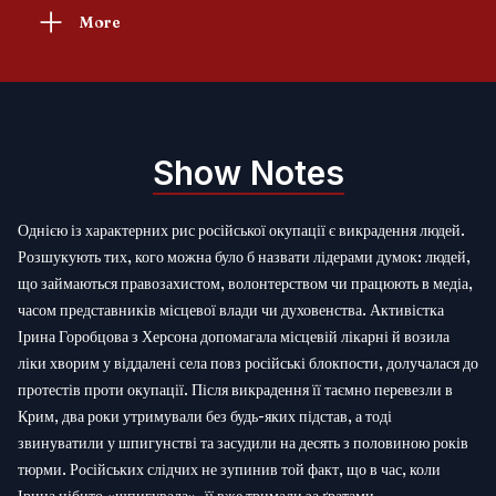
More
Show Notes
Однією із характерних рис російської окупації є викрадення людей.
Розшукують тих, кого можна було б назвати лідерами думок: людей,
що займаються правозахистом, волонтерством чи працюють в медіа,
часом представників місцевої влади чи духовенства. Активістка
Ірина Горобцова з Херсона допомагала місцевій лікарні й возила
ліки хворим у віддалені села повз російські блокпости, долучалася до
протестів проти окупації. Після викрадення її таємно перевезли в
Крим, два роки утримували без будь-яких підстав, а тоді
звинуватили у шпигунстві та засудили на десять з половиною років
тюрми. Російських слідчих не зупинив той факт, що в час, коли