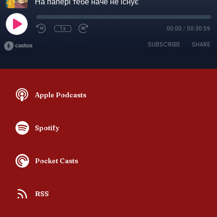
На папері тебе наче не існує
1x
00:00
/
00:30:59
SUBSCRIBE
SHARE
Apple Podcasts
Spotify
Pocket Casts
RSS