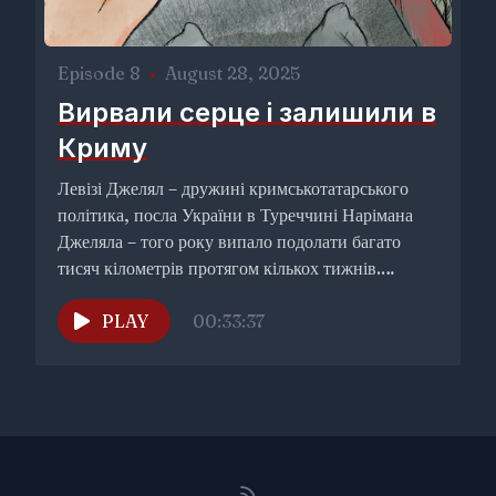
Episode 8
•
August 28, 2025
Вирвали серце і залишили в
Криму
Левізі Джелял – дружині кримськотатарського
політика, посла України в Туреччині Нарімана
Джеляла – того року випало подолати багато
тисяч кілометрів протягом кількох тижнів.
Кілька...
PLAY
00:33:37