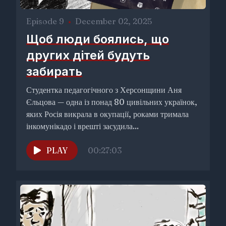
Episode 9
•
December 02, 2025
Щоб люди боялись, що
других дітей будуть
забирать
Студентка педагогічного з Херсонщини Аня
Єльцова — одна із понад 80 цивільних українок,
яких Росія викрала в окупації, роками тримала
інкомунікадо і врешті засудила...
PLAY
00:27:03