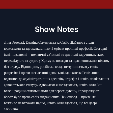
Show Notes
Ліля Гемеджі, Ельвіна Семедляєва та Сафіє Шабанова стали
юристками та адвокатками, хоч і мріяли про інші професії. Сьогодні
їхні підзахисні — політичні ув'язнені та цивільні заручники, яких
переслідують та судять у Криму за погляди та прагнення жити вільно,
без страху. Відповідно, російська влада не зупиняється у своїх
репресіях і проти незалежної кримської адвокатської спільноти,
вдаючись до адміністративних арештів, штрафів і навіть позбавлення
адвокатського статусу. Адвокатки ж не здаються, навіть коли їхні
власні родини стають цілями для переслідувань, і продовжують
боротьбу за права своїх підзахисних. Цей епізод — про те, як
важливо не втрачати надію, навіть коли здається, що всі двері
зачинено.