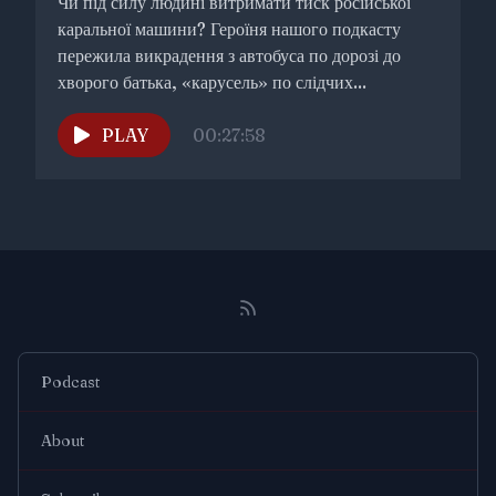
Чи під силу людині витримати тиск російської
каральної машини? Героїня нашого подкасту
пережила викрадення з автобуса по дорозі до
хворого батька, «карусель» по слідчих...
PLAY
00:27:58
Podcast
About