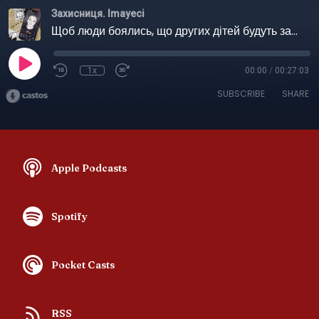
Захисниця. Imayeci
Щоб люди боялись, що других дітей будуть забирать
1x
00:00
/
00:27:03
SUBSCRIBE
SHARE
Apple Podcasts
Spotify
Pocket Casts
RSS