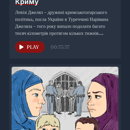
Криму
Левізі Джелял – дружині кримськотатарського
політика, посла України в Туреччині Нарімана
Джеляла – того року випало подолати багато
тисяч кілометрів протягом кількох тижнів.
Кілька...
PLAY
00:33:37