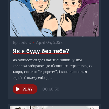
Episode 2
•
April 04, 2023
Як я буду без тебе?
Як змінюється доля вагітної жінки, у якої
чоловіка забирають до в’язниці за страшною, як
тавро, статтею “тероризм”, і вона лишається
одна? У цьому епізоді...
PLAY
00:40:30