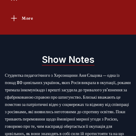
More
Show Notes
Студентка педагогічного з Херсонщини Аня Єльцова — одна із
понад 80 цивільних українок, яких Росія викрала в окупації, роками
тримала інкомунікадо і врешті засудила до тривалого ув’язнення за
сфабрикованою справою про шпигунство. Близькі вважають це
помстою за патріотичні відео у соцмережах та відмову від співпраці
з росіянами, які виявились неготовими до спротиву освітян. Поки
тривають перемовини щодо ймовірної мирної угоди з Росією,
говоримо про те, чим насправді обертається її окупація для
цивільних, як вони знаходять в собі сили їй протистояти та на що